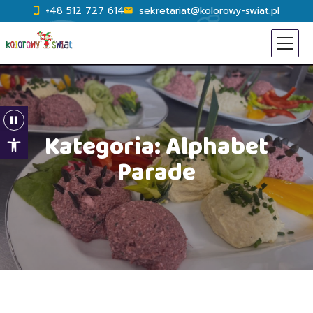
+48 512 727 614
sekretariat@kolorowy-swiat.pl
Open toolbar
Kategoria:
Alphabet
Parade